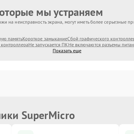
которые мы устраняем
жи на неисправность экрана, могут иметь более серьезные п
ную память
Короткое замыкание
Сбой графического контролле
 контроллера
Не запускается ПК
Не включаются разъемы пита
Показать еще
ники SuperMicro