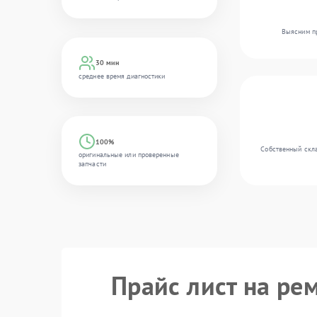
Выясним пр
30 мин
среднее время диагностики
100%
Собственный скла
оригинальные или проверенные
запчасти
Прайс лист на ре