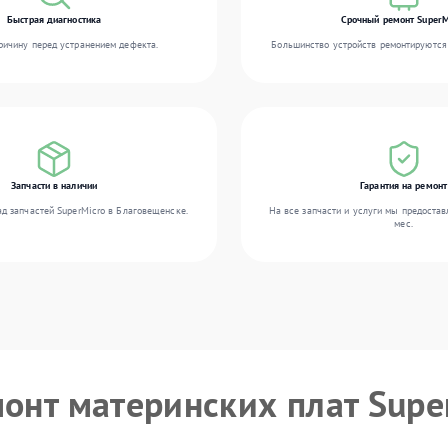
Быстрая диагностика
Срочный ремонт SuperM
ичину перед устранением дефекта.
Большинство устройств ремонтируются 
Запчасти в наличии
Гарантия на ремонт
д запчастей SuperMicro в Благовещенске.
На все запчасти и услуги мы предостав
мес.
монт материнских плат Supe