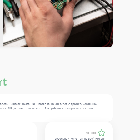
rt
аботы. В штате компании — порядка 18 мастеров с профессиональной
олее 300 устройств, включая , , . Мы работаем с широким спектром
50 000+
довольных клиентов по всей России