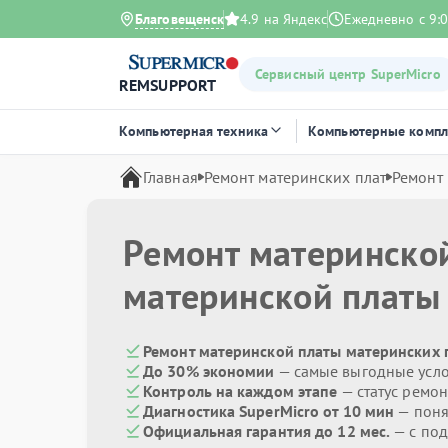
Благовещенск
4.9 на Яндекс
Ежедневно с 9:0
Сервисный центр SuperMicro
REMSUPPORT
Компьютерная техника
Компьютерные комп
Главная
Ремонт материнских плат
Ремонт
Ремонт материнско
материнской плат
Ремонт материнской платы материнских п
До 30% экономии
— самые выгодные усл
Контроль на каждом этапе
— статус ремон
Диагностика SuperMicro от 10 мин
— поня
Официальная гарантия до 12 мес.
— с под