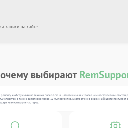
и записи на сайте
очему выбирают
RemSuppo
 ремонту и обслуживанию техники SuperMicro в Благовещенске с более чем десятилетним опытом р
000 клиентов, а также выполнено более 12 000 ремонтов. Ежемесячно в сервисный центр поступает б
одаря квалификации мастеров.