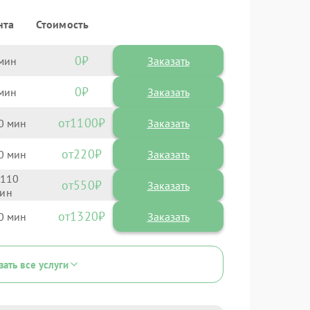
нта
Стоимость
0
Заказать
0
Заказать
1100
0
220
0
110
550
1320
0
зать все услуги