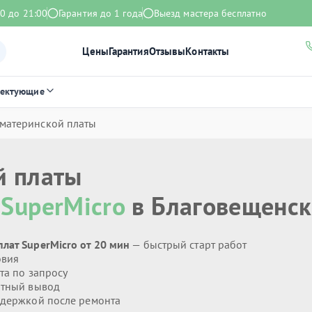
0 до 21:00
Гарантия до 1 года
Выезд мастера бесплатно
Цены
Гарантия
Отзывы
Контакты
лектующие
 материнской платы
й платы
ы
SuperMicro
в Благовещенск
лат SuperMicro от 20 мин
— быстрый старт работ
овия
та по запросу
тный вывод
держкой после ремонта