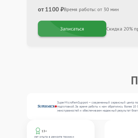
от 1100 ₽
Время работы: от 30 мин
Записаться
Скидка 20% пр
П
SuperMicroRemSupport — современный сервисный центр по
подготовкой. За время работы к нам обратились более 10 
неисправностей и обеспечиваем надежный результат благ
13+
лет опыта в ремонте техники