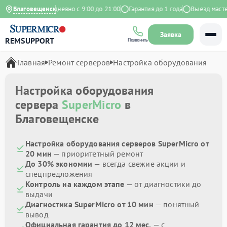
на Яндекс
Благовещенск
Ежедневно с 9:00 до 21:00
Гарантия до 1 года
Выезд мастера
Заявка
REMSUPPORT
Позвонить
Главная
Ремонт серверов
Настройка оборудования
Настройка оборудования
сервера
SuperMicro
в
Благовещенске
Настройка оборудования серверов SuperMicro от
20 мин
— приоритетный ремонт
До 30% экономии
— всегда свежие акции и
спецпредложения
Контроль на каждом этапе
— от диагностики до
выдачи
Диагностика SuperMicro от 10 мин
— понятный
вывод
Официальная гарантия до 12 мес.
— с