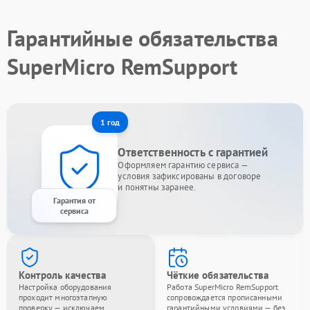
Гарантийные обязательства
SuperMicro RemSupport
1 год
Ответственность с гарантией
Оформляем гарантию сервиса —
условия зафиксированы в договоре
и понятны заранее.
Гарантия от
сервиса
Контроль качества
Чёткие обязательства
Настройка оборудования
Работа SuperMicro RemSupport
проходит многоэтапную
сопровождается прописанными
проверку — исключаем
гарантийными условиями — без