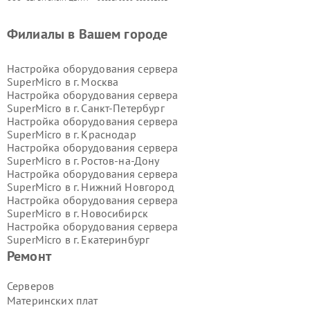
Филиалы в Вашем городе
Настройка оборудования сервера
SuperMicro в г.
Москва
Настройка оборудования сервера
SuperMicro в г.
Санкт-Петербург
Настройка оборудования сервера
SuperMicro в г.
Краснодар
Настройка оборудования сервера
SuperMicro в г.
Ростов-на-Дону
Настройка оборудования сервера
SuperMicro в г.
Нижний Новгород
Настройка оборудования сервера
SuperMicro в г.
Новосибирск
Настройка оборудования сервера
SuperMicro в г.
Екатеринбург
Настройка оборудования сервера
Ремонт
SuperMicro в г.
Казань
Настройка оборудования сервера
Серверов
SuperMicro в г.
Воронеж
Материнских плат
Настройка оборудования сервера