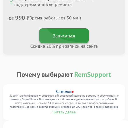
поддержкой после ремонта
от 990 ₽
Время работы: от 30 мин
Записаться
Скидка 20% при записи на сайте
Почему выбирают
RemSupport
SuperMicroRemSupport — современный сервисный центр по ремонту и обслуживанию
техники SuperMicro в Благовещенске с более чем десятилетним опытом работы. В
штате компании — свыше 14 технических специалистов с профессиональной
подготовкой. За время работы обслужено более 10 000 клиентов, а также выполнено
свыше 12 000 ремонтов. Ежемесячно в сервисный центр поступает более 300
Читать далее
устройств, включая , , . Мы беремся за задачи любой сложности и гарантируем
высокое качество обслуживания благодаря использованию современного
оборудования.